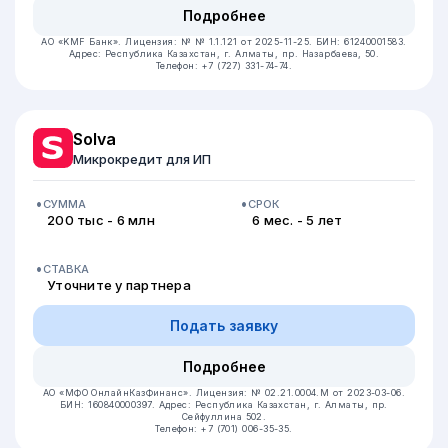
Подробнее
АО «KMF Банк».
Лицензия: № № 1.1.121 от 2025-11-25.
БИН: 61240001583.
Адрес: Республика Казахстан, ​г. Алматы, пр. Назарбаева, 50.
Телефон: +7 (727) 331-74-74.
Solva
Микрокредит для ИП
СУММА
СРОК
200 тыс - 6 млн
6 мес. - 5 лет
СТАВКА
Уточните у партнера
Подать заявку
Подробнее
АО «МФО ОнлайнКазФинанс».
Лицензия: № 02.21.0004.М от 2023-03-06.
БИН: 160840000397.
Адрес: Республика Казахстан, г. Алматы, пр.
Сейфуллина 502.
Телефон: +7 (701) 006-35-35.