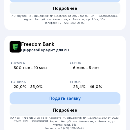
Подробнее
АО «Нурбанк».
Лицензия: № 1.2.15/193 от 2020-02-03.
БИН: 930940000164.
Адрес: Республика Казахстан, г. Алматы, пр. Абая, 10в.
Телефон: +7 (727) 250-00-00.
Freedom Bank
Цифровой кредит для ИП
СУММА
СРОК
500 тыс - 10 млн
6 мес. - 5 лет
СТАВКА
ГЭСВ
20,0% - 35,0%
23,4% - 46,0%
Подать заявку
Подробнее
АО «Банк Фридом Финанс Казахстан».
Лицензия: № 1.2.108/43/250 от 2023-
02-01.
БИН: 90740019001.
Адрес: Республика Казахстан, г. Алматы, ул.
Курмангазы, 61а.
Телефон: +7 (776) 159-55-95.