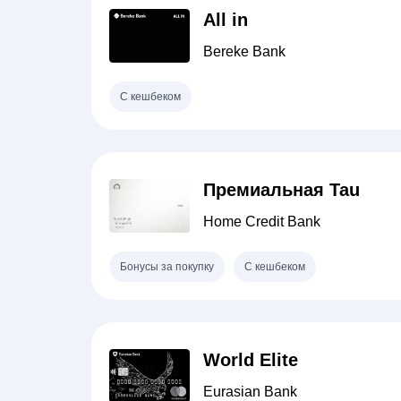
All in
Bereke Bank
С кешбеком
Премиальная Tau
Home Credit Bank
Бонусы за покупку
С кешбеком
World Elite
Eurasian Bank