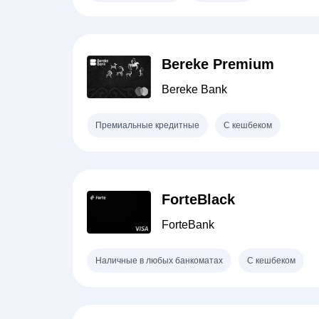
Bereke Premium
Bereke Bank
Премиальные кредитные
С кешбеком
ForteBlack
ForteBank
Наличные в любых банкоматах
С кешбеком