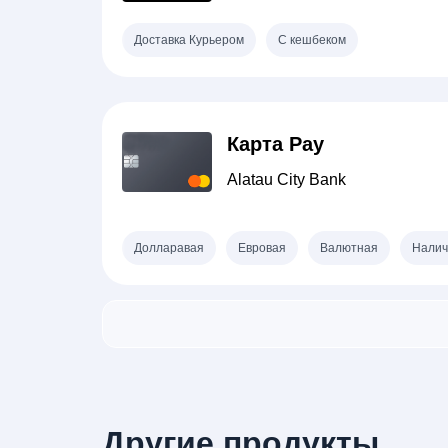
Доставка Курьером
С кешбеком
Карта Pay
Alatau City Bank
Долларавая
Евровая
Валютная
Налич
Другие продукты