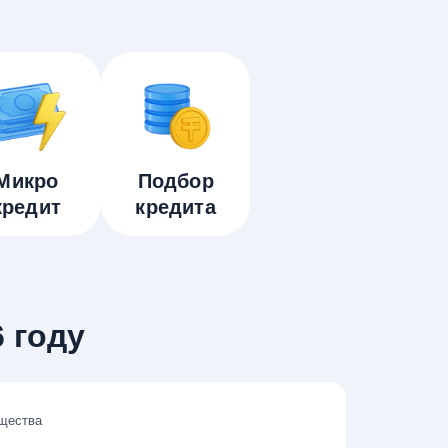
Микро
Подбор
кредит
кредита
6 году
щества