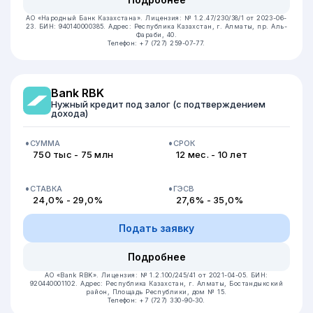
АО «Народный Банк Казахстана».
Лицензия: № 1.2.47/230/38/1 от 2023-06-
23.
БИН: 940140000385.
Адрес: Республика Казахстан, г. Алматы, пр. Аль-
Фараби, 40.
Телефон: +7 (727) 259-07-77.
Bank RBK
Нужный кредит под залог (с подтверждением
дохода)
СУММА
СРОК
750 тыс - 75 млн
12 мес. - 10 лет
СТАВКА
ГЭСВ
24,0% - 29,0%
27,6% - 35,0%
Подать заявку
Подробнее
АО «Bank RBK».
Лицензия: № 1.2.100/245/41 от 2021-04-05.
БИН:
920440001102.
Адрес: Республика Казахстан, г. Алматы, Бостандыкский
район, Площадь Республики, дом № 15.
Телефон: +7 (727) 330-90-30.