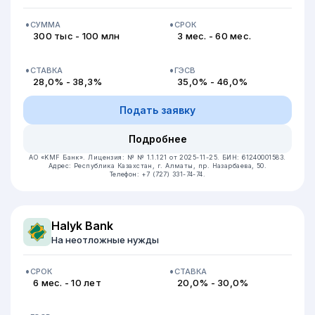
СУММА
СРОК
300 тыс - 100 млн
3 мес. - 60 мес.
СТАВКА
ГЭСВ
28,0% - 38,3%
35,0% - 46,0%
Подать заявку
Подробнее
АО «KMF Банк».
Лицензия: № № 1.1.121 от 2025-11-25.
БИН: 61240001583.
Адрес: Республика Казахстан, ​г. Алматы, пр. Назарбаева, 50.
Телефон: +7 (727) 331-74-74.
Halyk Bank
На неотложные нужды
СРОК
СТАВКА
6 мес. - 10 лет
20,0% - 30,0%