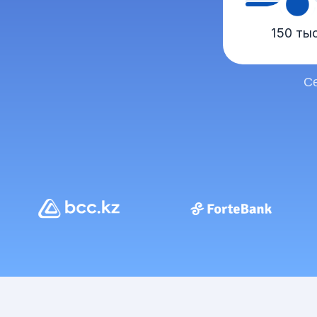
150 ты
Се