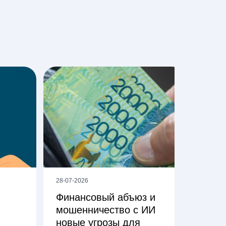
28-07-2026
24-07-
Финансовый абъюз и
Оши
мошенничество с ИИ
270.
новые угрозы для
корр