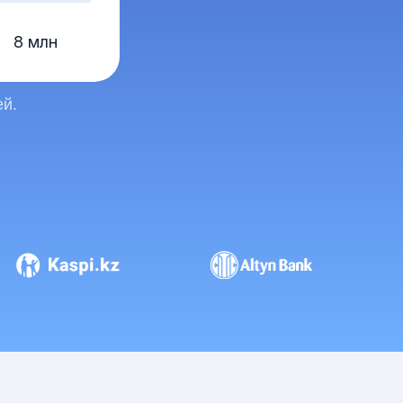
8 млн
ей.