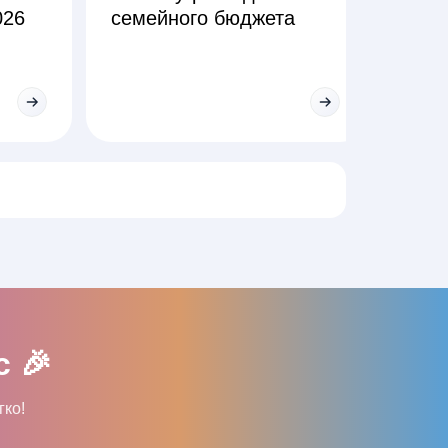
026
семейного бюджета
еже
 🎉
гко!