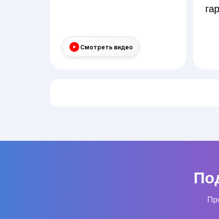
га
Смотреть видео
По
Про