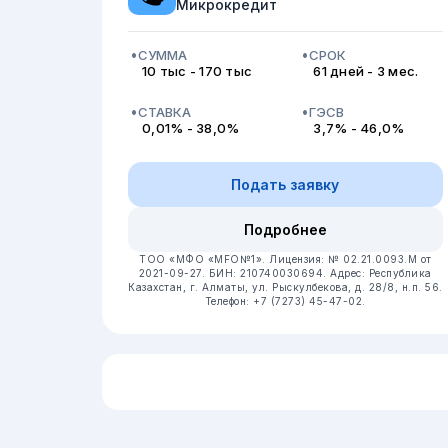
Микрокредит
СУММА
СРОК
10 тыс - 170 тыс
61 дней - 3 мес.
СТАВКА
ГЭСВ
0,01% - 38,0%
3,7% - 46,0%
Подать заявку
Подробнее
ТОО «МФО «MFO№1». Лицензия: № 02.21.0093.М от
2021-09-27. БИН: 210740030694. Адрес: Республика
Казахстан, г. Алматы, ул. Рыскулбекова, д. 28/8, н.п. 56.
Телефон: +7 (7273) 45-47-02.