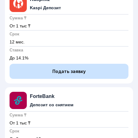
Kaspi Депозит
Сумма ₸
От 1 тыс
₸
Срок
12 мес.
Ставка
До 14.1%
Подать заявку
ForteBank
Депозит со снятием
Сумма ₸
От 1 тыс
₸
Срок