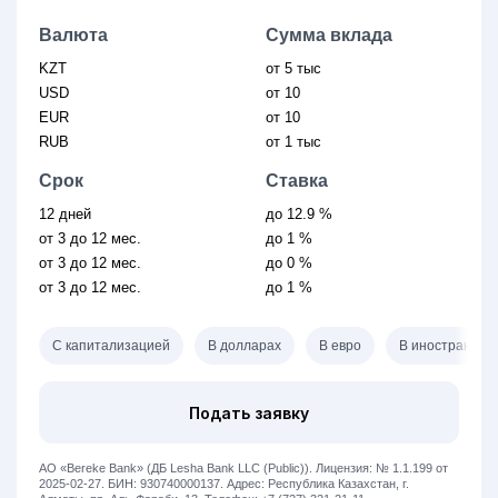
Валюта
Сумма вклада
KZT
от 5 тыс
USD
от 10
EUR
от 10
RUB
от 1 тыс
Срок
Ставка
12 дней
до 12.9 %
от 3
до 12 мес.
до 1 %
от 3
до 12 мес.
до 0 %
от 3
до 12 мес.
до 1 %
С капитализацией
В долларах
В евро
В иностранной
Подать заявку
АО «Bereke Bank» (ДБ Lesha Bank LLC (Public)).
Лицензия: № 1.1.199 от
2025-02-27.
БИН: 930740000137.
Адрес: Республика Казахстан, г.