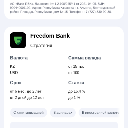
АО «Bank RBK».
Лицензия: № 1.2.100/245/41 от 2021-04-05.
БИН:
920440001102.
Адрес: Республика Казахстан, г. Алматы, Бостандыкский
район, Площадь Республики, дом № 15.
Телефон: +7 (727) 330-90-30.
Freedom Bank
Стратегия
Валюта
Сумма вклада
KZT
от 15 тыс
USD
от 100
Срок
Ставка
от 6
мес.
до 2 лет
до 16.4 %
от 2
дней
до 12 лет
до 1 %
С капитализацией
В долларах
В иностранной валюте