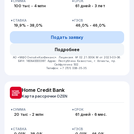
СУММА
СРОК
100 тыс - 4 млн
61 дней - 3 лет
СТАВКА
ГЭСВ
19,9% - 38,0%
46,0% - 46,0%
Подать заявку
Подробнее
АО «МФО ОнлайнКазФинанс».
Лицензия: № 02.21.0004.М от 2023-03-06.
БИН: 160840000397.
Адрес: Республика Казахстан, г. Алматы, пр.
Сейфуллина 502.
Телефон: +7 (701) 006-35-35.
Home Credit Bank
Карта рассрочки OZEN
СУММА
СРОК
20 тыс - 2 млн
61 дней - 6 мес.
СТАВКА
ГЭСВ
0,01% - 38,0%
0,01% - 46,0%