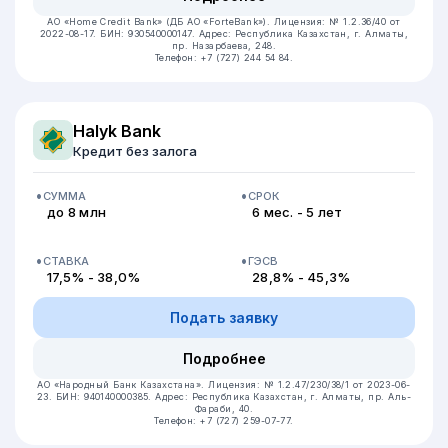
АО «Home Credit Bank» (ДБ АО «ForteBank»).
Лицензия: № 1.2.36/40 от
2022-08-17.
БИН: 930540000147.
Адрес: Республика Казахстан, ​г. Алматы,
пр. Назарбаева, 248.
Телефон: +7 (727) 244 54 84.
Halyk Bank
Кредит без залога
СУММА
СРОК
до 8 млн
6 мес. - 5 лет
СТАВКА
ГЭСВ
17,5% - 38,0%
28,8% - 45,3%
Подать заявку
Подробнее
АО «Народный Банк Казахстана».
Лицензия: № 1.2.47/230/38/1 от 2023-06-
23.
БИН: 940140000385.
Адрес: Республика Казахстан, г. Алматы, пр. Аль-
Фараби, 40.
Телефон: +7 (727) 259-07-77.