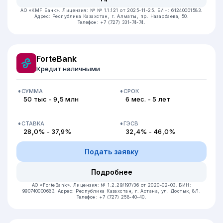
АО «KMF Банк».
Лицензия: № № 1.1.121 от 2025-11-25.
БИН: 61240001583.
Адрес: Республика Казахстан, ​г. Алматы, пр. Назарбаева, 50.
Телефон: +7 (727) 331-74-74.
ForteBank
Кредит наличными
СУММА
СРОК
50 тыс - 9,5 млн
6 мес. - 5 лет
СТАВКА
ГЭСВ
28,0% - 37,9%
32,4% - 46,0%
Подать заявку
Подробнее
АО «ForteBank».
Лицензия: № 1.2.29/197/36 от 2020-02-03.
БИН:
990740000683.
Адрес: Республика Казахстан, г. Астана, ул. Достык, 8/1.
Телефон: +7 (727) 258-40-40.