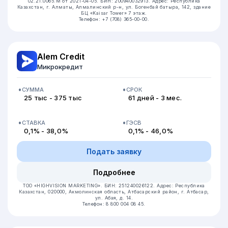
02.21.0065.M от 2021-04-05.
БИН: 200940032913.
Адрес: Республика
Казахстан, г. Алматы, Алмалинский р-н, ул. Богенбай батыра, 142, здание
БЦ «Kaisar Tower» 7 этаж.
Телефон: +7 (708) 365-00-00.
Alem Credit
Микрокредит
СУММА
СРОК
25 тыс - 375 тыс
61 дней - 3 мес.
СТАВКА
ГЭСВ
0,1% - 38,0%
0,1% - 46,0%
Подать заявку
Подробнее
ТОО «HIGHVISION MARKETING».
БИН: 251240026122.
Адрес: Республика
Казахстан, 020000, Акмолинская область, Атбасарский район, г. Атбасар,
ул. Абая, д. 14.
Телефон: 8 800 004 08 45.