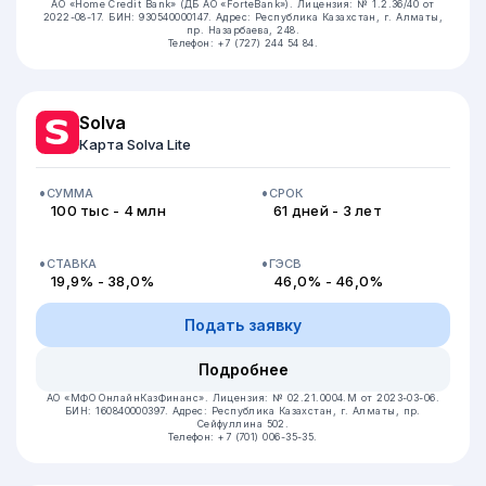
АО «Home Credit Bank» (ДБ АО «ForteBank»).
Лицензия: № 1.2.36/40 от
2022-08-17.
БИН: 930540000147.
Адрес: Республика Казахстан, ​г. Алматы,
пр. Назарбаева, 248.
Телефон: +7 (727) 244 54 84.
Solva
Карта Solva Lite
СУММА
СРОК
100 тыс - 4 млн
61 дней - 3 лет
СТАВКА
ГЭСВ
19,9% - 38,0%
46,0% - 46,0%
Подать заявку
Подробнее
АО «МФО ОнлайнКазФинанс».
Лицензия: № 02.21.0004.М от 2023-03-06.
БИН: 160840000397.
Адрес: Республика Казахстан, г. Алматы, пр.
Сейфуллина 502.
Телефон: +7 (701) 006-35-35.