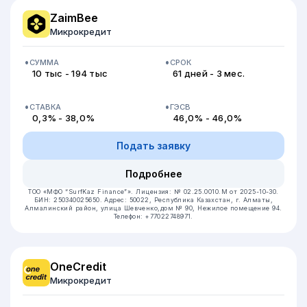
ZaimBee
Микрокредит
СУММА
СРОК
10 тыс - 194 тыс
61 дней - 3 мес.
СТАВКА
ГЭСВ
0,3% - 38,0%
46,0% - 46,0%
Подать заявку
Подробнее
ТОО «МФО “SurfKaz Finance”».
Лицензия: № 02.25.0010.М от 2025-10-30.
БИН: 250340025650.
Адрес: 50022, Республика Казахстан, г. Алматы,
Алмалинский район, улица Шевченко,дом № 90, Нежилое помещение 94.
Телефон: +77022748971.
OneCredit
Микрокредит