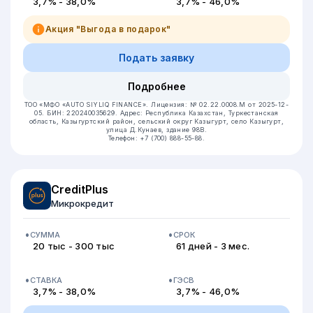
3,7% - 38,0%
3,7% - 46,0%
Акция "Выгода в подарок"
Подать заявку
Подробнее
ТОО «МФО «AUTO SIYLIQ FINANCE».
Лицензия: № 02.22.0008.М от 2025-12-
05.
БИН: 220240035629.
Адрес: Республика Казахстан, Туркестанская
область, Казыгуртский район, сельский округ Казыгурт, село Казыгурт,
улица Д.Кунаев, здание 98В.
Телефон: +7 (700) 888-55-88.
CreditPlus
Микрокредит
СУММА
СРОК
20 тыс - 300 тыс
61 дней - 3 мес.
СТАВКА
ГЭСВ
3,7% - 38,0%
3,7% - 46,0%