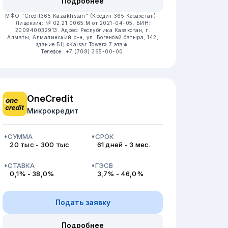
Подробнее
МФО "Credit365 Kazakhstan" (Кредит 365 Казахстан)".
Лицензия: № 02.21.0065.M от 2021-04-05.
БИН:
200940032913.
Адрес: Республика Казахстан, г.
Алматы, Алмалинский р-н, ул. Богенбай батыра, 142,
здание БЦ «Kaisar Tower» 7 этаж.
Телефон: +7 (708) 365-00-00.
OneCredit
Микрокредит
СУММА
СРОК
20 тыс - 300 тыс
61 дней - 3 мес.
СТАВКА
ГЭСВ
0,1% - 38,0%
3,7% - 46,0%
Подать заявку
Подробнее