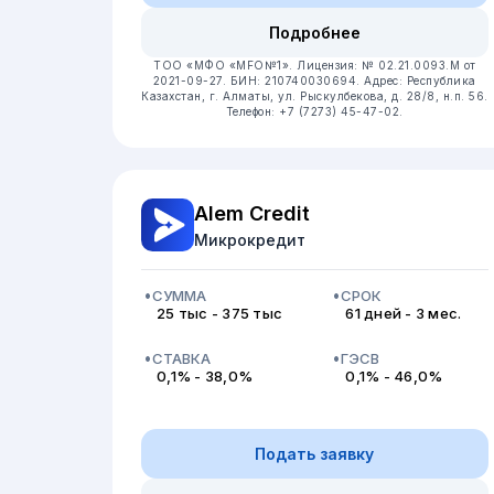
Подробнее
ТОО «МФО «MFO№1».
Лицензия: № 02.21.0093.М от
2021-09-27.
БИН: 210740030694.
Адрес: Республика
Казахстан, г. Алматы, ул. Рыскулбекова, д. 28/8, н.п. 56.
Телефон: +7 (7273) 45-47-02.
Alem Credit
Микрокредит
СУММА
СРОК
25 тыс - 375 тыс
61 дней - 3 мес.
СТАВКА
ГЭСВ
0,1% - 38,0%
0,1% - 46,0%
Подать заявку