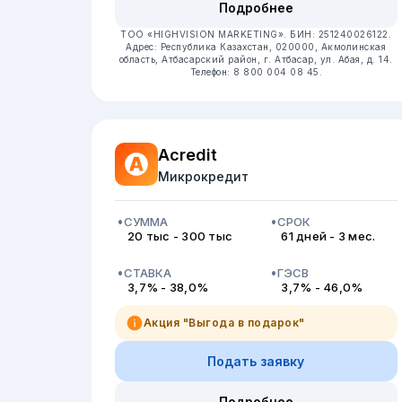
Подробнее
ТОО «HIGHVISION MARKETING».
БИН: 251240026122.
Адрес: Республика Казахстан, 020000, Акмолинская
область, Атбасарский район, г. Атбасар, ул. Абая, д. 14.
Телефон: 8 800 004 08 45.
Acredit
Микрокредит
СУММА
СРОК
20 тыс - 300 тыс
61 дней - 3 мес.
СТАВКА
ГЭСВ
3,7% - 38,0%
3,7% - 46,0%
Акция "Выгода в подарок"
Подать заявку
Подробнее