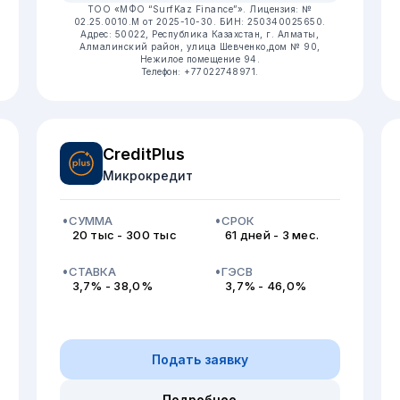
ТОО «МФО “SurfKaz Finance”».
Лицензия: №
02.25.0010.М от 2025-10-30.
БИН: 250340025650.
Адрес: 50022, Республика Казахстан, г. Алматы,
Алмалинский район, улица Шевченко,дом № 90,
Нежилое помещение 94.
Телефон: +77022748971.
CreditPlus
Микрокредит
СУММА
СРОК
20 тыс - 300 тыс
61 дней - 3 мес.
СТАВКА
ГЭСВ
3,7% - 38,0%
3,7% - 46,0%
Подать заявку
Подробнее