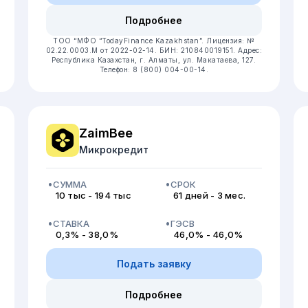
Подробнее
ТОО “МФО “TodayFinance Kazakhstan”.
Лицензия: №
02.22.0003.М от 2022-02-14.
БИН: 210840019151.
Адрес:
Республика Казахстан, г. Алматы, ул. Макатаева, 127.
Телефон: 8 (800) 004-00-14.
ZaimBee
Микрокредит
СУММА
СРОК
10 тыс - 194 тыс
61 дней - 3 мес.
СТАВКА
ГЭСВ
0,3% - 38,0%
46,0% - 46,0%
Подать заявку
Подробнее