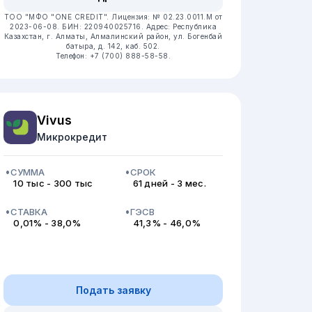
ТОО "МФО "ONE CREDIT".
Лицензия: № 02.23.0011.M от
2023-06-08.
БИН: 220940025716.
Адрес: Республика
Казахстан, г. Алматы, Алмалинский район, ул. Богенбай
батыра, д. 142, каб. 502.
Телефон: +7 (700) 888-58-58.
Vivus
Микрокредит
СУММА
СРОК
10 тыс - 300 тыс
61 дней - 3 мес.
СТАВКА
ГЭСВ
0,01% - 38,0%
41,3% - 46,0%
Подать заявку