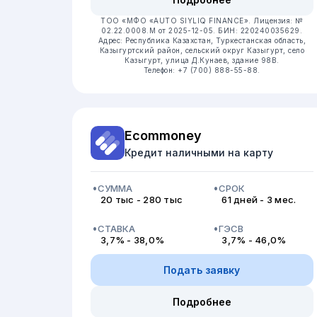
ТОО «МФО «AUTO SIYLIQ FINANCE».
Лицензия: №
02.22.0008.М от 2025-12-05.
БИН: 220240035629.
Адрес: Республика Казахстан, Туркестанская область,
Казыгуртский район, сельский округ Казыгурт, село
Казыгурт, улица Д.Кунаев, здание 98В.
Телефон: +7 (700) 888-55-88.
Ecommoney
Кредит наличными на карту
СУММА
СРОК
20 тыс - 280 тыс
61 дней - 3 мес.
СТАВКА
ГЭСВ
3,7% - 38,0%
3,7% - 46,0%
Подать заявку
Подробнее