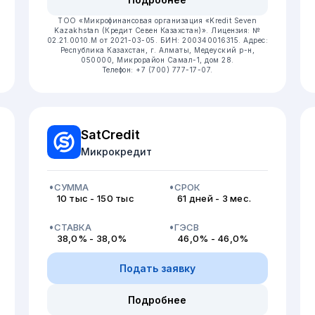
ТОО «Микрофинансовая организация «Kredit Seven
Kazakhstan (Кредит Севен Казахстан)».
Лицензия: №
02.21.0010.M от 2021-03-05.
БИН: 200340016315.
Адрес:
Республика Казахстан, г. Алматы, Медеуский р-н,
050000, Микрорайон Самал-1, дом 28.
Телефон: +7 (700) 777-17-07.
SatCredit
Микрокредит
СУММА
СРОК
10 тыс - 150 тыс
61 дней - 3 мес.
СТАВКА
ГЭСВ
38,0% - 38,0%
46,0% - 46,0%
Подать заявку
Подробнее