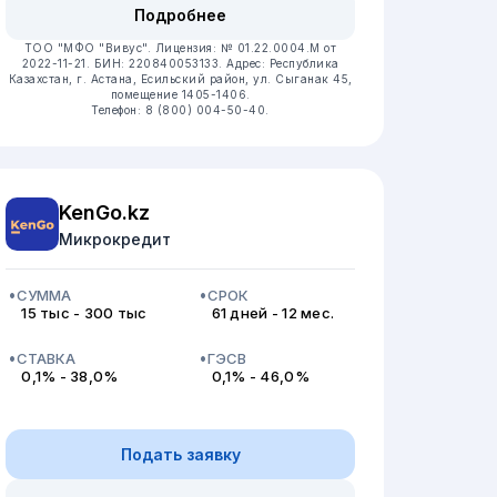
Подробнее
ТОО "МФО "Вивус".
Лицензия: № 01.22.0004.M от
2022-11-21.
БИН: 220840053133.
Адрес: Республика
Казахстан, г. Астана, Есильский район, ул. Сыганак 45,
помещение 1405-1406.
Телефон: 8 (800) 004-50-40.
KenGo.kz
Микрокредит
СУММА
СРОК
15 тыс - 300 тыс
61 дней - 12 мес.
СТАВКА
ГЭСВ
0,1% - 38,0%
0,1% - 46,0%
Подать заявку