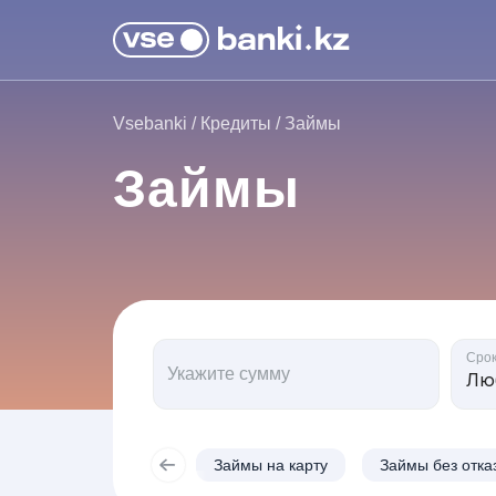
Vsebanki
/
Кредиты
/
Займы
Займы
Сро
Укажите сумму
Займы на карту
Займы без отка