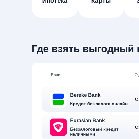
Ипотека
Карты
Где взять выгодный к
Банк
С
Bereke Bank
О
Кредит без залога онлайн
Eurasian Bank
О
Беззалоговый кредит
наличными