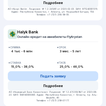
Подробнее
АО «Kaspi Bank».
Лицензия: № 1.2.245/61 от 2020-02-03.
БИН: 971240001315.
Адрес: Республика Казахстан, г. Алматы, ул. Наурызбай Батыра, 154.
Телефон: +7 (727) 258-59-55.
Halyk Bank
Онлайн-кредит на авиабилеты FlyArystan
СУММА
СРОК
4 тыс - 6 млн
3 мес. - 5 лет
СТАВКА
ГЭСВ
15,0% - 38,0%
25,0% - 46,0%
Подать заявку
Подробнее
АО «Народный Банк Казахстана».
Лицензия: № 1.2.47/230/38/1 от 2023-06-
23.
БИН: 940140000385.
Адрес: Республика Казахстан, г. Алматы, пр. Аль-
Фараби, 40.
Телефон: +7 (727) 259-07-77.