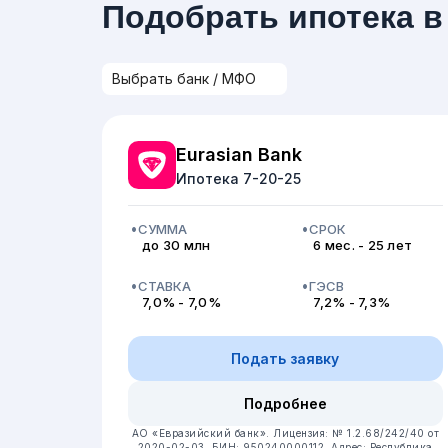
Подобрать ипотека в
Eurasian Bank
Ипотека 7-20-25
СУММА
СРОК
до 30 млн
6 мес. - 25 лет
СТАВКА
ГЭСВ
7,0% - 7,0%
7,2% - 7,3%
Подать заявку
Подробнее
АО «Евразийский банк».
Лицензия: № 1.2.68/242/40 от
2020-02-03.
БИН: 950240000112.
Адрес: Республика