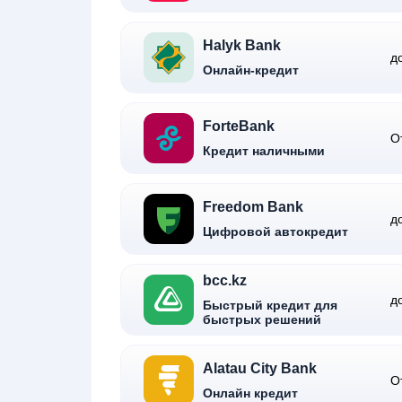
Halyk Bank
д
Онлайн-кредит
ForteBank
О
Кредит наличными
Freedom Bank
д
Цифровой автокредит
bcc.kz
д
Быстрый кредит для
быстрых решений
Alatau City Bank
О
Онлайн кредит