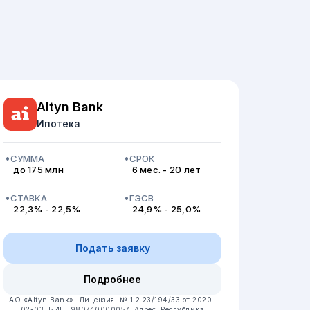
Altyn Bank
Ипотека
СУММА
СРОК
до 175 млн
6 мес. - 20 лет
СТАВКА
ГЭСВ
22,3% - 22,5%
24,9% - 25,0%
Подать заявку
Подробнее
АО «Altyn Bank».
Лицензия: № 1.2.23/194/33 от 2020-
02-03.
БИН: 980740000057.
Адрес: Республика