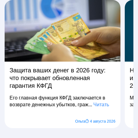
Защита ваших денег в 2026 году:
На
что покрывает обновленная
из
гарантия КФГД
20
Его главная функция КФГД заключается в
Мно
возврате денежных убытков, граж...
Читать
зар
Ольга
⏱ 4 августа 2026