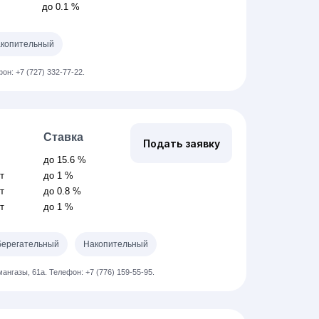
до 0.1 %
копительный
он: +7 (727) 332-77-22.
Ставка
Подать заявку
до 15.6 %
ет
до 1 %
ет
до 0.8 %
ет
до 1 %
ерегательный
Накопительный
мангазы, 61а.
Телефон: +7 (776) 159-55-95.