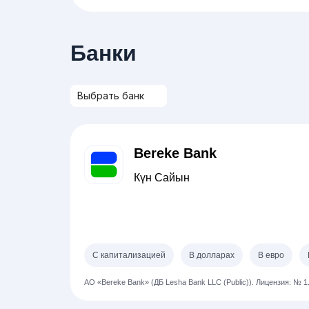
Банки
Bereke Bank
Күн Сайын
С капитализацией
В долларах
В евро
АО «Bereke Bank» (ДБ Lesha Bank LLC (Public)).
Лицензия: № 1.