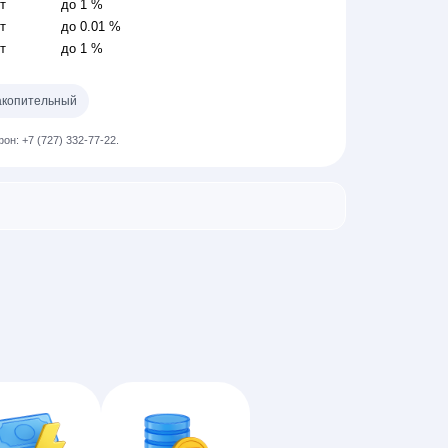
ет
до 1 %
ет
до 0.01 %
ет
до 1 %
копительный
он: +7 (727) 332-77-22.