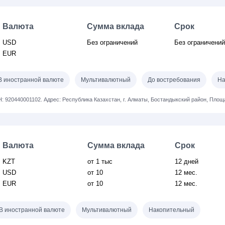
Валюта
Сумма вклада
Срок
USD
Без ограничений
Без ограничени
EUR
В иностранной валюте
Мультивалютный
До востребования
На
: 920440001102.
Адрес: Республика Казахстан, г. Алматы, Бостандыкский район, Пло
Валюта
Сумма вклада
Срок
KZT
от 1 тыс
12 дней
USD
от 10
12 мес.
EUR
от 10
12 мес.
В иностранной валюте
Мультивалютный
Накопительный