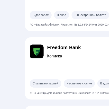
В долларах
В евро
В иностранной валюте
АО «Евразийский банк».
Лицензия: № 1.2.68/242/40 от 2020-02-
Freedom Bank
Копилка
С капитализацией
Частичное снятие
В дол
АО «Банк Фридом Финанс Казахстан».
Лицензия: № 1.2.108/43/