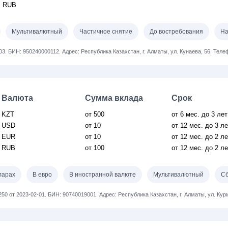
RUB
Мультивалютный
Частичное снятие
До востребования
На
03.
БИН: 950240000112.
Адрес: Республика Казахстан, г. Алматы, ул. Кунаева, 56.
Телеф
Валюта
Сумма вклада
Срок
KZT
от 500
от 6
мес.
до 3 лет
USD
от 10
от 12
мес.
до 3 л
EUR
от 10
от 12
мес.
до 2 л
RUB
от 100
от 12
мес.
до 2 л
ларах
В евро
В иностранной валюте
Мультивалютный
Сб
250 от 2023-02-01.
БИН: 90740019001.
Адрес: Республика Казахстан, г. Алматы, ул. Кур