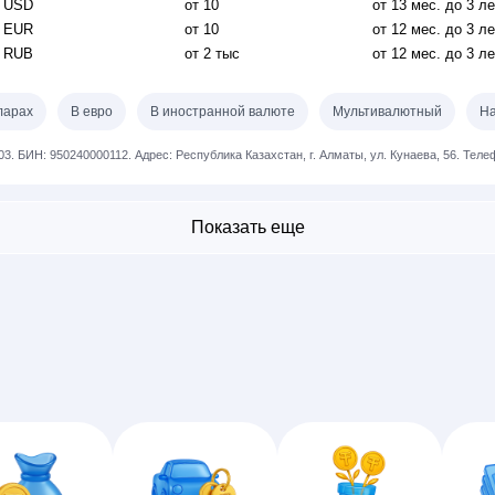
USD
от 10
от 13
мес.
до 3 л
EUR
от 10
от 12
мес.
до 3 л
RUB
от 2 тыс
от 12
мес.
до 3 л
ларах
В евро
В иностранной валюте
Мультивалютный
На
03.
БИН: 950240000112.
Адрес: Республика Казахстан, г. Алматы, ул. Кунаева, 56.
Телеф
Показать еще