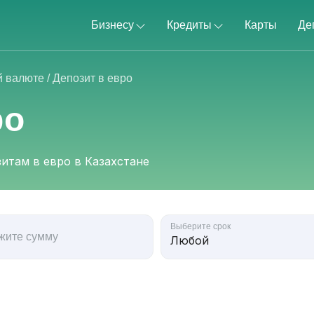
Бизнесу
Кредиты
Карты
Де
й валюте
/
Депозит в евро
ро
итам в евро в Казахстане
Выберите срок
жите сумму