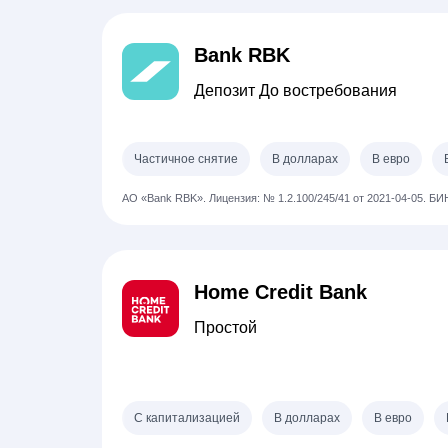
Bank RBK
Депозит До востребования
Частичное снятие
В долларах
В евро
АО «Bank RBK».
Лицензия: № 1.2.100/245/41 от 2021-04-05.
БИН
Home Credit Bank
Простой
С капитализацией
В долларах
В евро