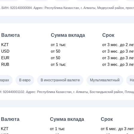
.
БИН: 920140000084.
Адрес: Республика Казахстан, г. Алматы, Медеуский район, прос
Валюта
Сумма вклада
Срок
KZT
от 1 тыс
от 3
мес.
до 2 ле
USD
от 50
от 3
мес.
до 3 ле
EUR
от 50
от 3
мес.
до 3 ле
RUB
от 5 тыс
от 3
мес.
до 3 ле
ларах
В евро
В иностранной валюте
Мультивалютный
На
: 920440001102.
Адрес: Республика Казахстан, г. Алматы, Бостандыкский район, Пло
Валюта
Сумма вклада
Срок
KZT
от 1 тыс
от 6
мес.
до 3 лет