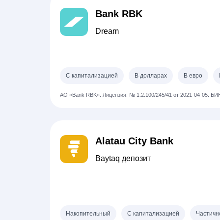
Bank RBK
Dream
С капитализацией
В долларах
В евро
АО «Bank RBK».
Лицензия: № 1.2.100/245/41 от 2021-04-05.
БИН
Alatau City Bank
Baytaq депозит
Накопительный
С капитализацией
Частичн