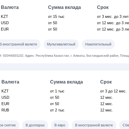
Валюта
Сумма вклада
Срок
KZT
от 15 тыс
от 3
мес.
до 3 лет
USD
от 50
от 12
мес.
до 3 л
EUR
от 50
от 12
мес.
до 3 л
В иностранной валюте
Мультивалютный
Накопительный
: 920440001102.
Адрес: Республика Казахстан, г. Алматы, Бостандыкский район, Пло
Валюта
Сумма вклада
Срок
KZT
от 1 тыс
от 3
до 12 мес.
USD
от 50
12 мес.
EUR
от 50
12 мес.
RUB
от 2 тыс
12 мес.
ое снятие
В долларах
В евро
В иностранной валюте
Сбе