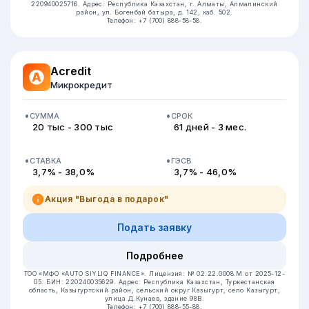
220940025716.
Адрес: Республика Казахстан, г. Алматы, Алмалинский
район, ул. Богенбай батыра, д. 142, каб. 502.
Телефон: +7 (700) 888-58-58.
Acredit
Микрокредит
СУММА
СРОК
20 тыс - 300 тыс
61 дней - 3 мес.
СТАВКА
ГЭСВ
3,7% - 38,0%
3,7% - 46,0%
Акция "Выгода в подарок"
Подать заявку
Подробнее
ТОО «МФО «AUTO SIYLIQ FINANCE».
Лицензия: № 02.22.0008.М от 2025-12-
05.
БИН: 220240035629.
Адрес: Республика Казахстан, Туркестанская
область, Казыгуртский район, сельский округ Казыгурт, село Казыгурт,
улица Д.Кунаев, здание 98В.
Телефон: +7 (700) 888-55-88.