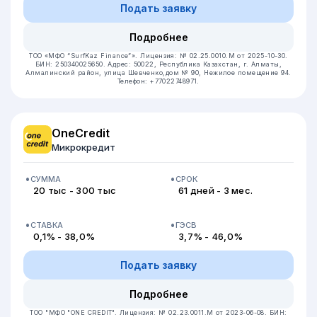
Подать заявку
Подробнее
ТОО «МФО “SurfKaz Finance”».
Лицензия: № 02.25.0010.М от 2025-10-30.
БИН: 250340025650.
Адрес: 50022, Республика Казахстан, г. Алматы,
Алмалинский район, улица Шевченко,дом № 90, Нежилое помещение 94.
Телефон: +77022748971.
OneCredit
Микрокредит
СУММА
СРОК
20 тыс - 300 тыс
61 дней - 3 мес.
СТАВКА
ГЭСВ
0,1% - 38,0%
3,7% - 46,0%
Подать заявку
Подробнее
ТОО "МФО "ONE CREDIT".
Лицензия: № 02.23.0011.M от 2023-06-08.
БИН: