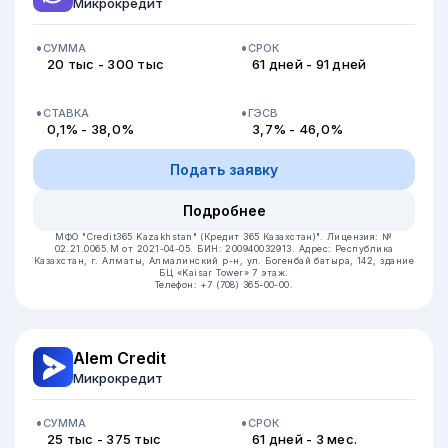
Микрокредит
СУММА
СРОК
20 тыс - 300 тыс
61 дней - 91 дней
СТАВКА
ГЭСВ
0,1% - 38,0%
3,7% - 46,0%
Подать заявку
Подробнее
МФО "Credit365 Kazakhstan" (Кредит 365 Казахстан)".
Лицензия: №
02.21.0065.M от 2021-04-05.
БИН: 200940032913.
Адрес: Республика
Казахстан, г. Алматы, Алмалинский р-н, ул. Богенбай батыра, 142, здание
БЦ «Kaisar Tower» 7 этаж.
Телефон: +7 (708) 365-00-00.
Alem Credit
Микрокредит
СУММА
СРОК
25 тыс - 375 тыс
61 дней - 3 мес.