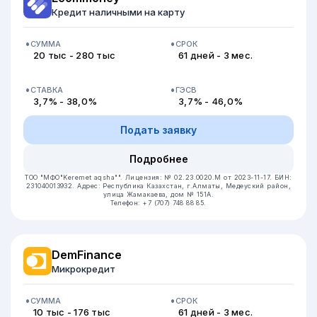
Кредит наличными на карту
СУММА
СРОК
20 тыс - 280 тыс
61 дней - 3 мес.
СТАВКА
ГЭСВ
3,7% - 38,0%
3,7% - 46,0%
Подать заявку
Подробнее
ТОО "МФО"Keremet aqsha"".
Лицензия: № 02.23.0020.М от 2023-11-17.
БИН:
231040013932.
Адрес: Республика Казахстан, г.Алматы, Медеуский район,
улица Жамакаева, дом № 151А.
Телефон: +7 (707) 748 88 85.
DemFinance
Микрокредит
СУММА
СРОК
10 тыс - 176 тыс
61 дней - 3 мес.