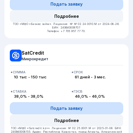
Подать заявку
Подробнее
ТОО «МФО «Бизнес займ».
Лицензия: № № 02.24.0010.М от 2024-08-26.
БИН: 240640009707.
Телефон: +7 705 957 77 70.
SatCredit
Микрокредит
СУММА
СРОК
10 тыс - 150 тыс
61 дней - 3 мес.
СТАВКА
ГЭСВ
38,0% - 38,0%
46,0% - 46,0%
Подать заявку
Подробнее
ТОО «МФО «Satcredit.kz»».
Лицензия: № 02.25.0001.М от 2025-01-06.
БИН:
240940008155.
Адрес: Республика Казахстан, город Алматы, Алмалинский