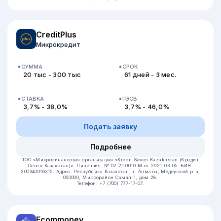
CreditPlus
Микрокредит
СУММА
СРОК
20 тыс - 300 тыс
61 дней - 3 мес.
СТАВКА
ГЭСВ
3,7% - 38,0%
3,7% - 46,0%
Подать заявку
Подробнее
ТОО «Микрофинансовая организация «Kredit Seven Kazakhstan (Кредит
Севен Казахстан)».
Лицензия: № 02.21.0010.M от 2021-03-05.
БИН:
200340016315.
Адрес: Республика Казахстан, г. Алматы, Медеуский р-н,
050000, Микрорайон Самал-1, дом 28.
Телефон: +7 (700) 777-17-07.
Ecommoney