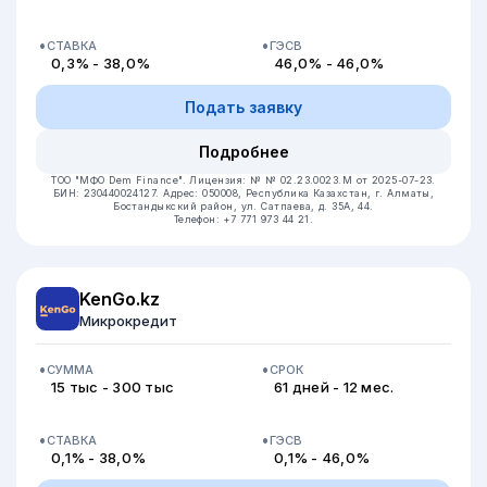
СТАВКА
ГЭСВ
0,3% - 38,0%
46,0% - 46,0%
Подать заявку
Подробнее
ТОО "МФО Dem Finance".
Лицензия: № № 02.23.0023.М от 2025-07-23.
БИН: 230440024127.
Адрес: 050008, Республика Казахстан, г. Алматы,
Бостандыкский район, ул. Сатпаева, д. 35А, 44.
Телефон: +7 771 973 44 21.
KenGo.kz
Микрокредит
СУММА
СРОК
15 тыс - 300 тыс
61 дней - 12 мес.
СТАВКА
ГЭСВ
0,1% - 38,0%
0,1% - 46,0%