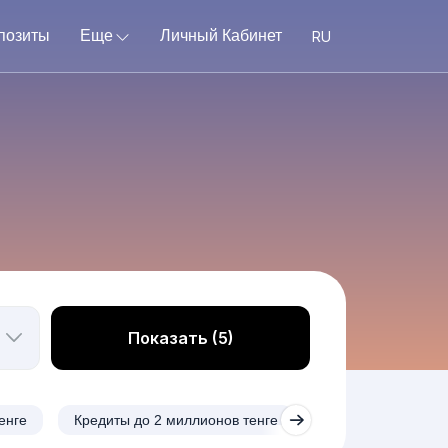
позиты
Еще
Личный Кабинет
Показать (5)
енге
Кредиты до 2 миллионов тенге
Кредиты до 5 мил