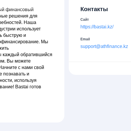
Контакты
ный финансовый
ные решения для
Сайт
ребностей. Наша
https://bastai.kz/
дустрии использует
ь быструю и
Email
рофинансирование. Мы
support@athfinance.kz
жить
бы каждый обратившийся
ом. Вы можете
Начните с нами свой
е познавать и
ности, используя
ание! Bastai готов