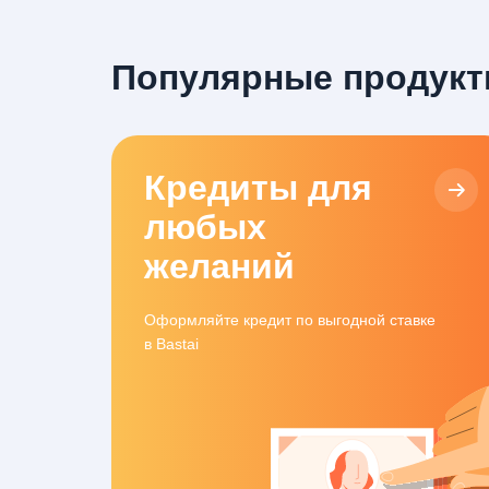
Популярные продукт
Кредиты для
любых
желаний
Оформляйте кредит по выгодной ставке
в Bastai