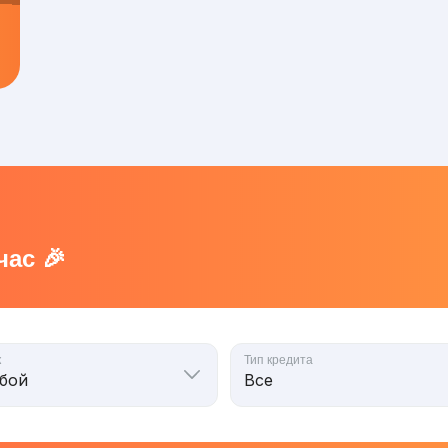
ас 🎉
к
Тип кредита