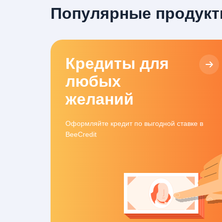
Популярные продукт
Кредиты для
любых
желаний
Оформляйте кредит по выгодной ставке в
BeeCredit