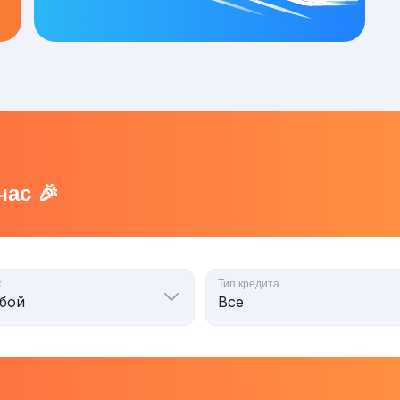
ас 🎉
к
Тип кредита