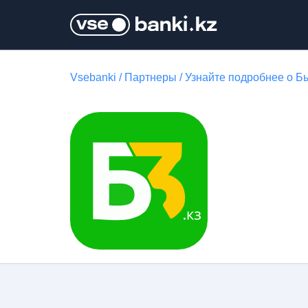
Vsebanki
/
Партнеры
/
Узнайте подробнее о Б