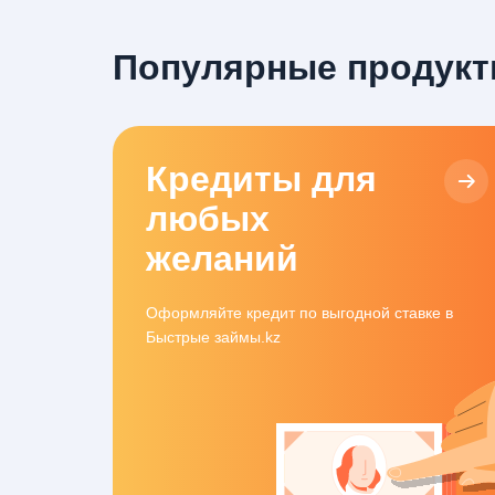
Популярные продукт
Кредиты для
любых
желаний
Оформляйте кредит по выгодной ставке в
Быстрые займы.kz