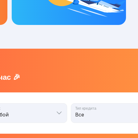
ас 🎉
к
Тип кредита