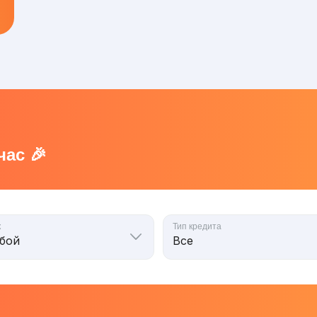
ас 🎉
к
Тип кредита