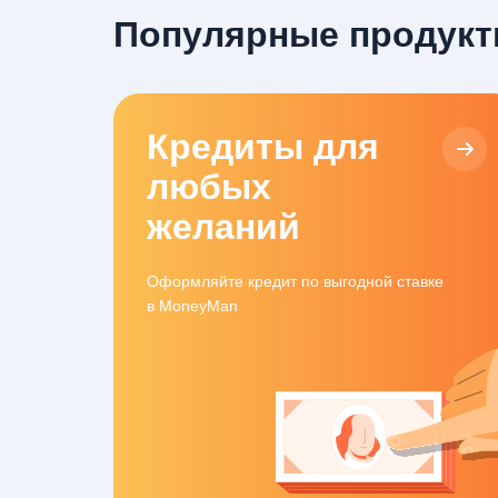
Популярные продук
Кредиты для
любых
желаний
Оформляйте кредит по выгодной ставке
в MoneyMan