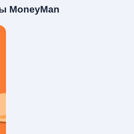
ты MoneyMan