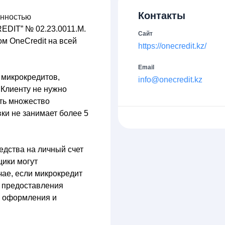
Контакты
енностью
EDIT” № 02.23.0011.M.
Сайт
ом OneCredit на всей
https://onecredit.kz/
Email
 микрокредитов,
info@onecredit.kz
 Клиенту не нужно
ть множество
ки не занимает более 5
едства на личный счет
щики могут
чае, если микрокредит
и предоставления
в оформления и