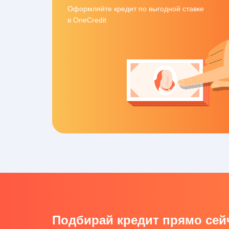
Оформляйте кредит по выгодной ставке
в OneCredit
Подбирай кредит прямо сейч