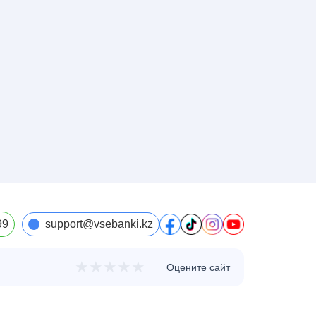
99
support@vsebanki.kz
★
★
★
★
★
Оцените сайт