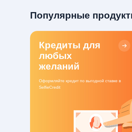
Популярные продукты
Кредиты для
любых
желаний
Оформляйте кредит по выгодной ставке в
SelfieCredit