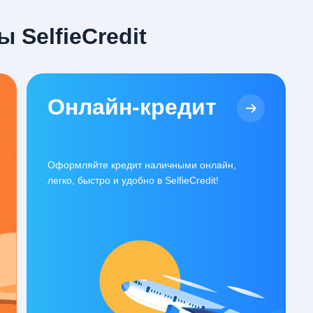
 SelfieCredit
Онлайн-кредит
Оформляйте кредит наличными онлайн,
легко, быстро и удобно в SelfieCredit!