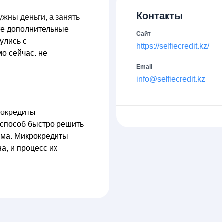
Контакты
ужны деньги, а занять
те дополнительные
Сайт
улись с
https://selfiecredit.kz/
о сейчас, не
Email
info@selfiecredit.kz
рокредиты
й способ быстро решить
ома. Микрокредиты
а, и процесс их