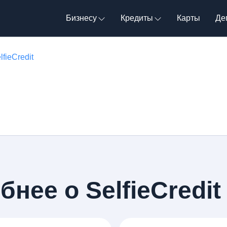
Бизнесу
Кредиты
Карты
Де
fieCredit
нее о SelfieCredit