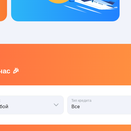
ас 🎉
к
Тип кредита