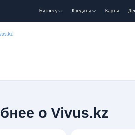
Бизнесу
Кредиты
Карты
Де
vus.kz
бнее о Vivus.kz