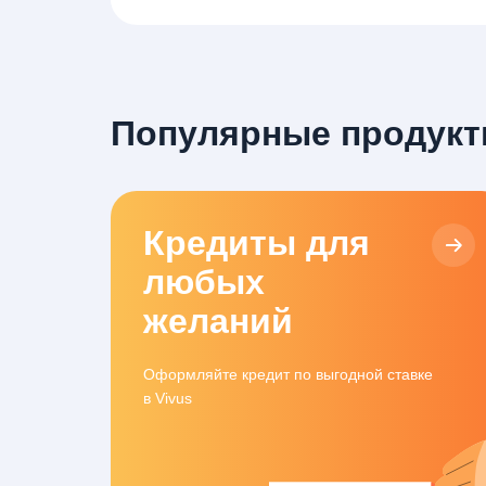
Популярные продукт
Кредиты для
любых
желаний
Оформляйте кредит по выгодной ставке
в Vivus