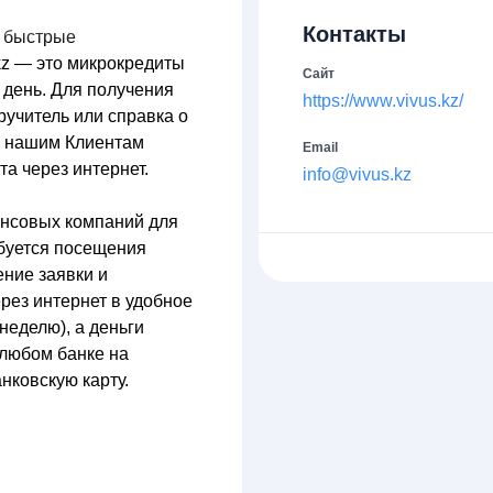
Контакты
и быстрые
kz — это микрокредиты
Сайт
1 день. Для получения
https://www.vivus.kz/
ручитель или справка о
м нашим Клиентам
Email
а через интернет.
info@vivus.kz
ансовых компаний для
ебуется посещения
ние заявки и
рез интернет в удобное
 неделю), а деньги
 любом банке на
нковскую карту.