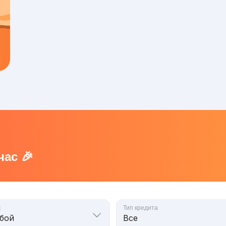
ас 🎉
к
Тип кредита