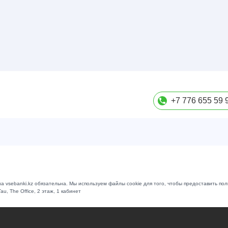
+7 776 655 59 
а vsebanki.kz обязательна. Мы используем файлы cookie для того, чтобы предоставить по
au, The Office, 2 этаж, 1 кабинет