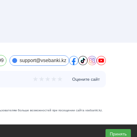
99
support@vsebanki.kz
★
★
★
★
★
Оцените сайт
льзователям больше возможностей при посещении сайта vsebanki.kz.
Принять