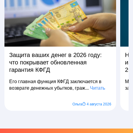
Защита ваших денег в 2026 году:
На
что покрывает обновленная
из
гарантия КФГД
20
Его главная функция КФГД заключается в
Мно
возврате денежных убытков, граж...
Читать
зар
Ольга
⏱ 4 августа 2026