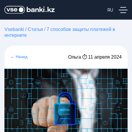
Vsebanki
/
Статьи
/
7 способов защиты платежей в
интернете
← Назад
Ольга ⏱ 11 апреля 2024