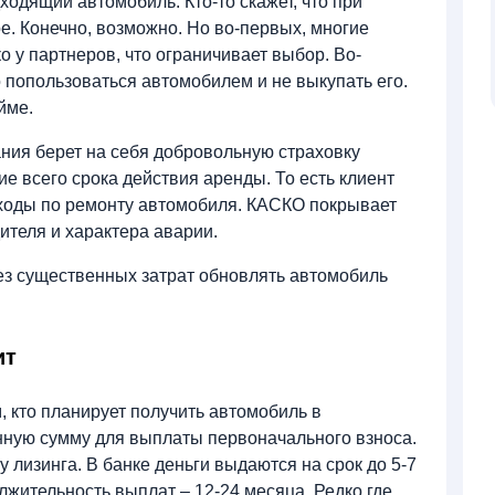
одящий автомобиль. Кто-то скажет, что при
. Конечно, возможно. Но во-первых, многие
о у партнеров, что ограничивает выбор. Во-
 попользоваться автомобилем и не выкупать его.
айме.
ния берет на себя добровольную страховку
е всего срока действия аренды. То есть клиент
сходы по ремонту автомобиля. КАСКО покрывает
теля и характера аварии.
ез существенных затрат обновлять автомобиль
ит
 кто планирует получить автомобиль в
нную сумму для выплаты первоначального взноса.
 лизинга. В банке деньги выдаются на срок до 5-7
лжительность выплат – 12-24 месяца. Редко где