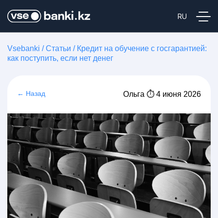
Vsebanki
/
Статьи
/
Кредит на обучение с госгарантией:
как поступить, если нет денег
← Назад
Ольга ⏱ 4 июня 2026