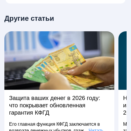
Другие статьи
Защита ваших денег в 2026 году:
На
что покрывает обновленная
из
гарантия КФГД
20
Его главная функция КФГД заключается в
Мно
возврате денежных убытков, граж...
Читать
зар