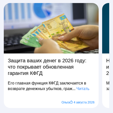
Защита ваших денег в 2026 году:
На
что покрывает обновленная
из
гарантия КФГД
20
Его главная функция КФГД заключается в
Мно
возврате денежных убытков, граж...
Читать
зар
Ольга
⏱ 4 августа 2026