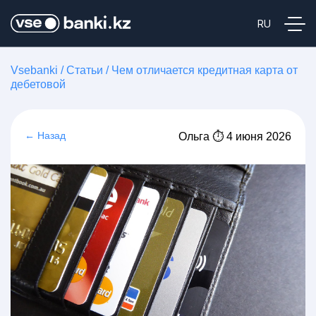
Vsebanki
/
Статьи
/
Чем отличается кредитная карта от
дебетовой
← Назад
Ольга ⏱ 4 июня 2026