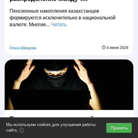
Пенсионные накопления казахстанцев
формируются исключительно в национальной
валюте. Многие...
Читать
⏱ 4 июня 2026
Ольга Шведова
Восстановление кредитной истории
Мы используем cookies для улучшения работы
после мошенничества
Принять
сайта.