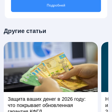
Подробней
Другие статьи
Защита ваших денег в 2026 году:
На
что покрывает обновленная
из
гарантия КФГД
20