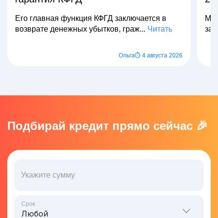
Его главная функция КФГД заключается в
Мно
возврате денежных убытков, граж...
Читать
зар
Ольга
⏱ 4 августа 2026
Подбирай кредит прямо сейчас 🎉
Укажите сумму
Срок