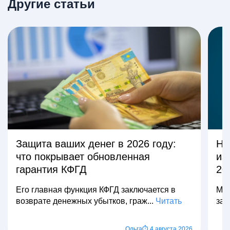
Другие статьи
Защита ваших денег в 2026 году:
На
что покрывает обновленная
из
гарантия КФГД
20
Его главная функция КФГД заключается в
Мно
возврате денежных убытков, граж...
Читать
зар
Ольга
⏱ 4 августа 2026