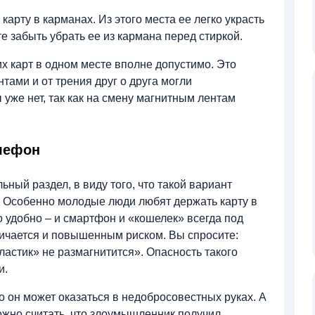
 карту в карманах. Из этого места ее легко украсть
е забыть убрать ее из кармана перед стиркой.
х карт в одном месте вполне допустимо. Это
тами и от трения друг о друга могли
уже нет, так как на смену магнитным лентам
елефон
ный раздел, в виду того, что такой вариант
. Особенно молодые люди любят держать карту в
о удобно – и смартфон и «кошелек» всегда под
личается и повышенным риском. Вы спросите:
астик» не размагнитится». Опасность такого
и.
о он может оказаться в недобросовестных руках. А
можно считать, что злоумышленник получил