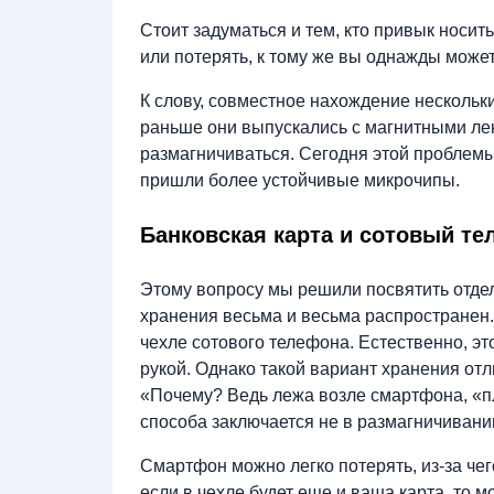
Стоит задуматься и тем, кто привык носить
или потерять, к тому же вы однажды может
К слову, совместное нахождение нескольки
раньше они выпускались с магнитными лен
размагничиваться. Сегодня этой проблемы 
пришли более устойчивые микрочипы.
Банковская карта и сотовый т
Этому вопросу мы решили посвятить отдель
хранения весьма и весьма распространен
чехле сотового телефона. Естественно, эт
рукой. Однако такой вариант хранения от
«Почему? Ведь лежа возле смартфона, «пл
способа заключается не в размагничивани
Смартфон можно легко потерять, из-за чег
если в чехле будет еще и ваша карта, то 