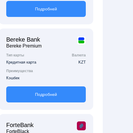
Подробней
Bereke Bank
Bereke Premium
Тип карты
Валюта
Кредитная карта
KZT
Преимущества
Кэшбек
Подробней
ForteBank
ForteBlack