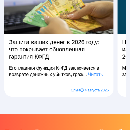
Защита ваших денег в 2026 году:
На
что покрывает обновленная
из
гарантия КФГД
20
Его главная функция КФГД заключается в
Мно
возврате денежных убытков, граж...
Читать
зар
Ольга
⏱ 4 августа 2026