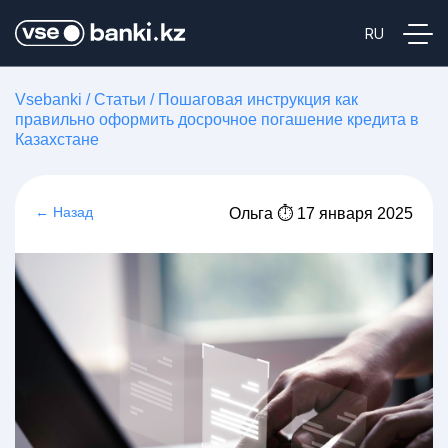
Vsebanki
/
Статьи
/
Пошаговая инструкция как
правильно оформить досрочное погашение кредита в
Казахстане
← Назад
Ольга ⏱ 17 января 2025