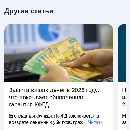
Другие статьи
Защита ваших денег в 2026 году:
На
что покрывает обновленная
из
гарантия КФГД
20
Его главная функция КФГД заключается в
Мно
возврате денежных убытков, граж...
Читать
зар