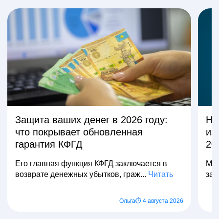
Защита ваших денег в 2026 году:
На
что покрывает обновленная
из
гарантия КФГД
20
Его главная функция КФГД заключается в
Мно
возврате денежных убытков, граж...
Читать
зар
Ольга
⏱ 4 августа 2026