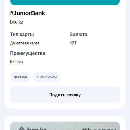
#JuniorBank
bcc.kz
Тип карты
Валюта
Дебетовая карта
KZT
Преимущества
Кэшбек
Десткая
С кешбеком
Подать заявку