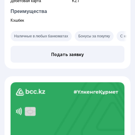
Дебетовая карта
KZT
Преимущества
Кэшбек
Наличные в любых банкоматах
Бонусы за покупку
С кешбе
Подать заявку