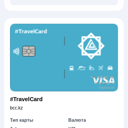
#TravelCard
bcc.kz
Тип карты
Валюта