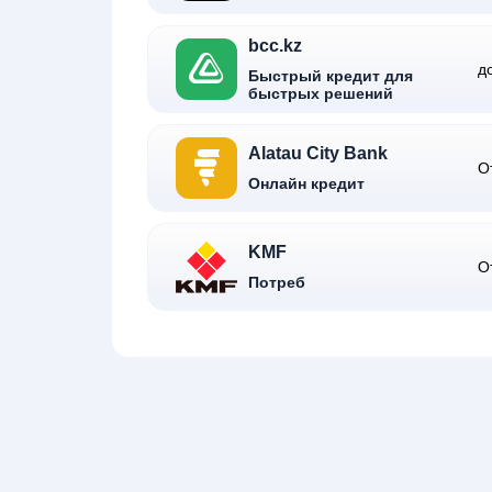
bcc.kz
д
Быстрый кредит для
быстрых решений
Alatau City Bank
О
Онлайн кредит
KMF
О
Потреб