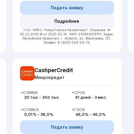
Подать заявку
Подробнее
ТОО “МФО “TodayFinance Kazakhstan”.
Лицензия: №
02.22.0003.М от 2022-02-14.
БИН: 210840019151.
Адрес:
Республика Казахстан, г. Алматы, ул. Макатаева, 127.
Телефон: 8 (800) 004-00-14.
CashperCredit
Микрокредит
СУММА
СРОК
20 тыс - 350 тыс
61 дней - 3 мес.
СТАВКА
ГЭСВ
0,01% - 38,0%
46,0% - 46,0%
Подать заявку