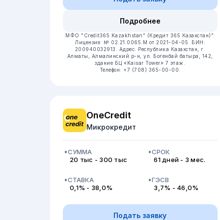
Подробнее
МФО "Credit365 Kazakhstan" (Кредит 365 Казахстан)".
Лицензия: № 02.21.0065.M от 2021-04-05.
БИН:
200940032913.
Адрес: Республика Казахстан, г.
Алматы, Алмалинский р-н, ул. Богенбай батыра, 142,
здание БЦ «Kaisar Tower» 7 этаж.
Телефон: +7 (708) 365-00-00.
OneCredit
Микрокредит
СУММА
СРОК
20 тыс - 300 тыс
61 дней - 3 мес.
СТАВКА
ГЭСВ
0,1% - 38,0%
3,7% - 46,0%
Подать заявку