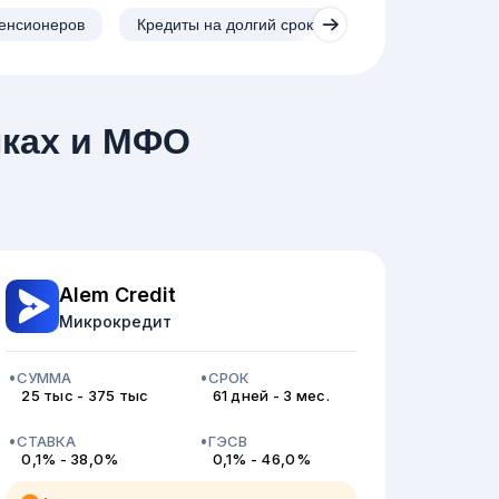
пенсионеров
Кредиты на долгий срок
Образовательные
нках и МФО
Alem Credit
Микрокредит
СУММА
СРОК
25 тыс - 375 тыс
61 дней - 3 мес.
СТАВКА
ГЭСВ
0,1% - 38,0%
0,1% - 46,0%