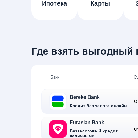
Ипотека
Карты
Где взять выгодный к
Банк
С
Bereke Bank
О
Кредит без залога онлайн
Eurasian Bank
О
Беззалоговый кредит
наличными