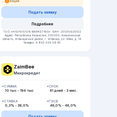
Акция
Подать заявку
Подробнее
ТОО «HIGHVISION MARKETING».
БИН: 251240026122.
Адрес: Республика Казахстан, 020000, Акмолинская
область, Атбасарский район, г. Атбасар, ул. Абая, д. 14.
Телефон: 8 800 004 08 45.
ZaimBee
Микрокредит
СУММА
СРОК
10 тыс - 194 тыс
61 дней - 3 мес.
СТАВКА
ГЭСВ
0,3% - 38,0%
46,0% - 46,0%
Подать заявку