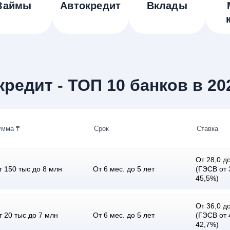
Займы
Автокредит
Вклады
редит - ТОП 10 банков в 20
умма ₸
Срок
Ставка
От 28,0 до
т 150 тыс до 8 млн
От 6 мес. до 5 лет
(ГЭСВ от 
45,5%)
От 36,0 до
т 20 тыс до 7 млн
От 6 мес. до 5 лет
(ГЭСВ от 
42,7%)