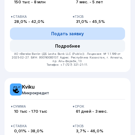
150 тыс - 8 млн
7 мес. - 5 лет
СТАВКА
ГЭСВ
28,0% - 42,0%
31,0% - 45,5%
Подать заявку
Подробнее
АО «Bereke Bank» (ДБ Lesha Bank LLC (Public)).
Лицензия: № 1.1.199 от
2025-02-27.
БИН: 930740000137.
Адрес: Республика Казахстан, г. Алматы,
пр. Аль-Фараби, 13.
Телефон: +7 (727) 321-21-11.
Kviku
Микрокредит
СУММА
СРОК
10 тыс - 170 тыс
61 дней - 3 мес.
СТАВКА
ГЭСВ
0,01% - 38,0%
3,7% - 46,0%