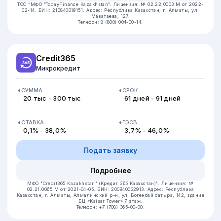
ТОО “МФО “TodayFinance Kazakhstan”.
Лицензия: № 02.22.0003.М от 2022-
02-14.
БИН: 210840019151.
Адрес: Республика Казахстан, г. Алматы, ул.
Макатаева, 127.
Телефон: 8 (800) 004-00-14.
Credit365
Микрокредит
СУММА
СРОК
20 тыс - 300 тыс
61 дней - 91 дней
СТАВКА
ГЭСВ
0,1% - 38,0%
3,7% - 46,0%
Подать заявку
Подробнее
МФО "Credit365 Kazakhstan" (Кредит 365 Казахстан)".
Лицензия: №
02.21.0065.M от 2021-04-05.
БИН: 200940032913.
Адрес: Республика
Казахстан, г. Алматы, Алмалинский р-н, ул. Богенбай батыра, 142, здание
БЦ «Kaisar Tower» 7 этаж.
Телефон: +7 (708) 365-00-00.