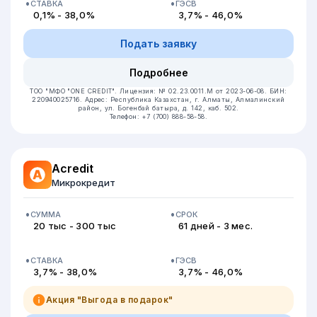
СТАВКА
ГЭСВ
0,1% - 38,0%
3,7% - 46,0%
Подать заявку
Подробнее
ТОО "МФО "ONE CREDIT".
Лицензия: № 02.23.0011.M от 2023-06-08.
БИН:
220940025716.
Адрес: Республика Казахстан, г. Алматы, Алмалинский
район, ул. Богенбай батыра, д. 142, каб. 502.
Телефон: +7 (700) 888-58-58.
Acredit
Микрокредит
СУММА
СРОК
20 тыс - 300 тыс
61 дней - 3 мес.
СТАВКА
ГЭСВ
3,7% - 38,0%
3,7% - 46,0%
Акция "Выгода в подарок"