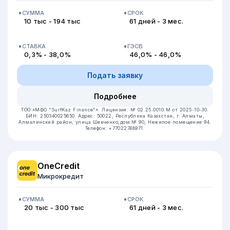
СУММА
СРОК
10 тыс - 194 тыс
61 дней - 3 мес.
СТАВКА
ГЭСВ
0,3% - 38,0%
46,0% - 46,0%
Подать заявку
Подробнее
ТОО «МФО “SurfKaz Finance”».
Лицензия: № 02.25.0010.М от 2025-10-30.
БИН: 250340025650.
Адрес: 50022, Республика Казахстан, г. Алматы,
Алмалинский район, улица Шевченко,дом № 90, Нежилое помещение 94.
Телефон: +77022748971.
OneCredit
Микрокредит
СУММА
СРОК
20 тыс - 300 тыс
61 дней - 3 мес.