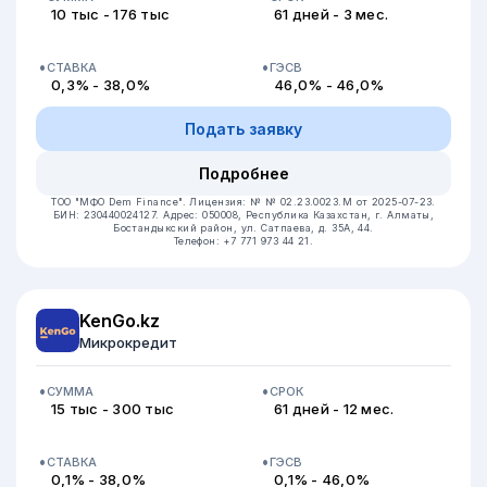
10 тыс - 176 тыс
61 дней - 3 мес.
СТАВКА
ГЭСВ
0,3% - 38,0%
46,0% - 46,0%
Подать заявку
Подробнее
ТОО "МФО Dem Finance".
Лицензия: № № 02.23.0023.М от 2025-07-23.
БИН: 230440024127.
Адрес: 050008, Республика Казахстан, г. Алматы,
Бостандыкский район, ул. Сатпаева, д. 35А, 44.
Телефон: +7 771 973 44 21.
KenGo.kz
Микрокредит
СУММА
СРОК
15 тыс - 300 тыс
61 дней - 12 мес.
СТАВКА
ГЭСВ
0,1% - 38,0%
0,1% - 46,0%