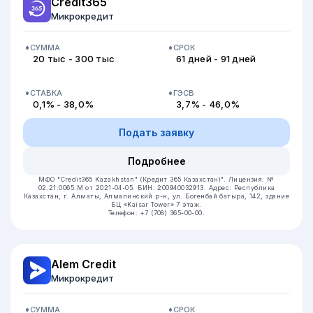
Credit365
Микрокредит
СУММА
СРОК
20 тыс - 300 тыс
61 дней - 91 дней
СТАВКА
ГЭСВ
0,1% - 38,0%
3,7% - 46,0%
Подать заявку
Подробнее
МФО "Credit365 Kazakhstan" (Кредит 365 Казахстан)".
Лицензия: №
02.21.0065.M от 2021-04-05.
БИН: 200940032913.
Адрес: Республика
Казахстан, г. Алматы, Алмалинский р-н, ул. Богенбай батыра, 142, здание
БЦ «Kaisar Tower» 7 этаж.
Телефон: +7 (708) 365-00-00.
Alem Credit
Микрокредит
СУММА
СРОК