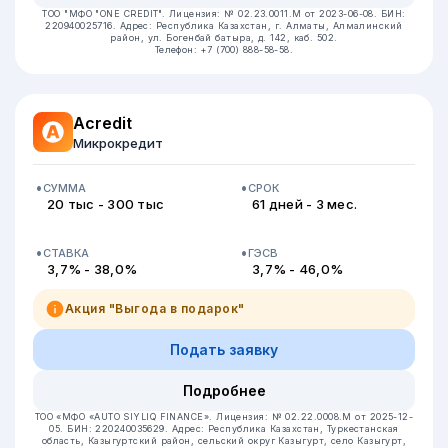
ТОО "МФО "ONE CREDIT".
Лицензия: № 02.23.0011.M от 2023-06-08.
БИН:
220940025716.
Адрес: Республика Казахстан, г. Алматы, Алмалинский
район, ул. Богенбай батыра, д. 142, каб. 502.
Телефон: +7 (700) 888-58-58.
Acredit
Микрокредит
СУММА
СРОК
20 тыс - 300 тыс
61 дней - 3 мес.
СТАВКА
ГЭСВ
3,7% - 38,0%
3,7% - 46,0%
Акция "Выгода в подарок"
Подать заявку
Подробнее
ТОО «МФО «AUTO SIYLIQ FINANCE».
Лицензия: № 02.22.0008.М от 2025-12-
05.
БИН: 220240035629.
Адрес: Республика Казахстан, Туркестанская
область, Казыгуртский район, сельский округ Казыгурт, село Казыгурт,