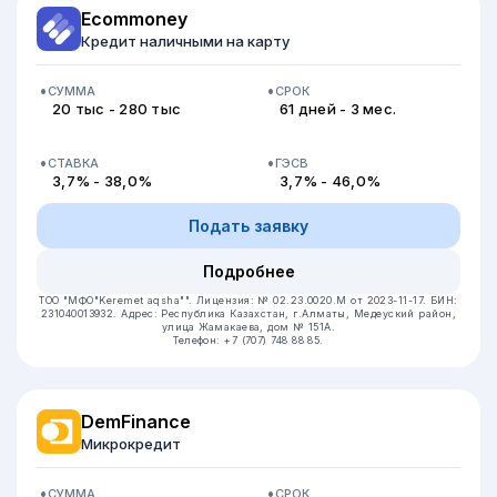
Ecommoney
Кредит наличными на карту
СУММА
СРОК
20 тыс - 280 тыс
61 дней - 3 мес.
СТАВКА
ГЭСВ
3,7% - 38,0%
3,7% - 46,0%
Подать заявку
Подробнее
ТОО "МФО"Keremet aqsha"".
Лицензия: № 02.23.0020.М от 2023-11-17.
БИН:
231040013932.
Адрес: Республика Казахстан, г.Алматы, Медеуский район,
улица Жамакаева, дом № 151А.
Телефон: +7 (707) 748 88 85.
DemFinance
Микрокредит
СУММА
СРОК