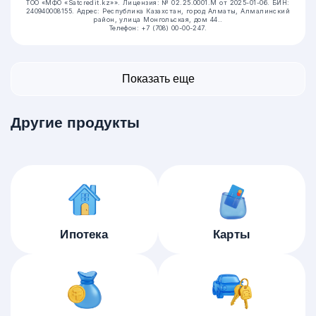
ТОО «МФО «Satcredit.kz»».
Лицензия: № 02.25.0001.М от 2025-01-06.
БИН:
240940008155.
Адрес: Республика Казахстан, город Алматы, Алмалинский
район, улица Монгольская, дом 44..
Телефон: +7 (708) 00-00-247.
Показать еще
Другие продукты
Ипотека
Карты