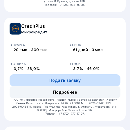
улица Д.Кунаев, здание 98В.
Телефон: +7 (700) 888-55-88.
CreditPlus
Микрокредит
СУММА
СРОК
20 тыс - 300 тыс
61 дней - 3 мес.
СТАВКА
ГЭСВ
3,7% - 38,0%
3,7% - 46,0%
Подать заявку
Подробнее
ТОО «Микрофинансовая организация «Kredit Seven Kazakhstan (Кредит
Севен Казахстан)».
Лицензия: № 02.21.0010.M от 2021-03-05.
БИН:
200340016315.
Адрес: Республика Казахстан, г. Алматы, Медеуский р-н,
050000, Микрорайон Самал-1, дом 28.
Телефон: +7 (700) 777-17-07.