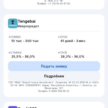
д. 28/8, н.п. 56.
Телефон: +7 (7273) 45-47-02.
Tengebai
Микрокредит
СУММА
СРОК
10 тыс - 300 тыс
61 дней - 3 мес.
СТАВКА
ГЭСВ
25,5% - 38,0%
29,3% - 36,0%
Подать заявку
Подробнее
ТОО “МФО “TodayFinance Kazakhstan”.
Лицензия: № 02.22.0003.М от 2022-
02-14.
БИН: 210840019151.
Адрес: Республика Казахстан, г. Алматы, ул.
Макатаева, 127.
Телефон: 8 (800) 004-00-14.