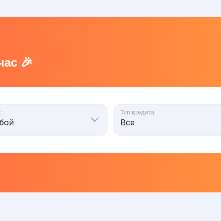
ас 🎉
к
Тип кредита