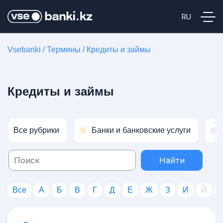
Vsebanki
/
Термины
/
Кредиты и займы
Кредиты и займы
Все рубрики
Банки и банковские услуги
Найти
Все
А
Б
В
Г
Д
Е
Ж
З
И
Й