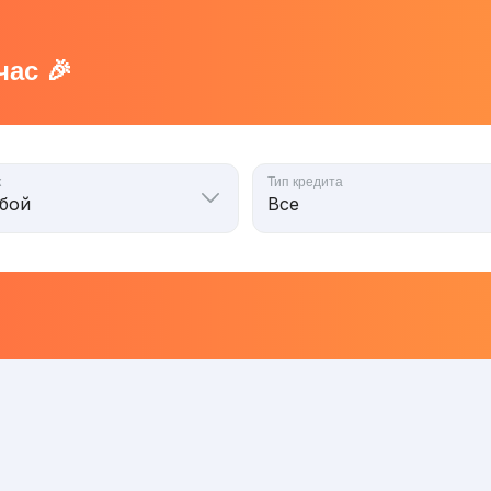
ас 🎉
к
Тип кредита