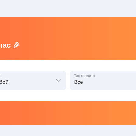
ас 🎉
к
Тип кредита