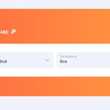
ас 🎉
к
Тип кредита