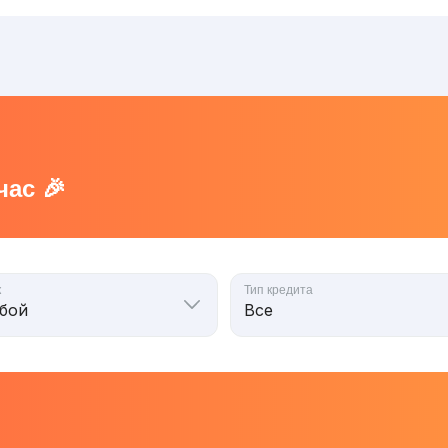
ас 🎉
к
Тип кредита