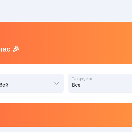
ас 🎉
к
Тип кредита