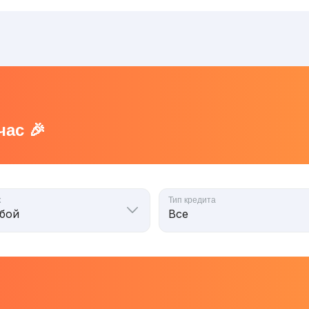
ас 🎉
к
Тип кредита