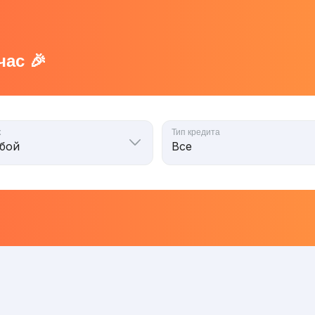
ас 🎉
к
Тип кредита