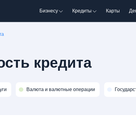
Бизнесу
Кредиты
Карты
Де
та
ость кредита
уги
Валюта и валютные операции
Государс