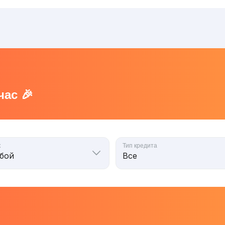
ас 🎉
к
Тип кредита