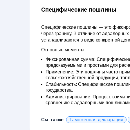
Специфические пошлины
Специфические пошлины
— это фиксиро
через границу. В отличие от адвалорны
устанавливаются в виде конкретной дене
Основные моменты:
Фиксированная сумма:
Специфические 
предсказуемыми и простыми для расче
Применение:
Эти пошлины часто приме
сельскохозяйственной продукции, топ
Стабильность:
Специфические пошлины 
государства.
Администрирование:
Процесс взимани
сравнению с адвалорными пошлинами
См. также:
Таможенная декларация