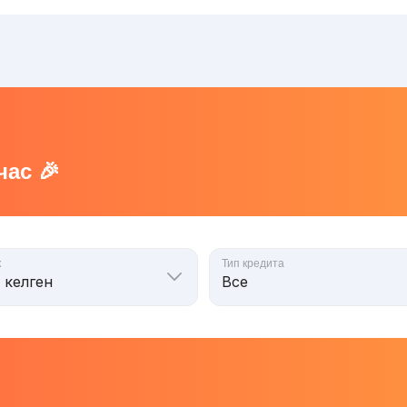
ас 🎉
к
Тип кредита