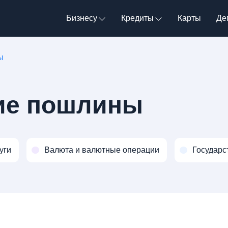
Бизнесу
Кредиты
Карты
Де
ы
ие пошлины
уги
Валюта и валютные операции
Государс