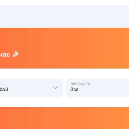
ас 🎉
к
Тип кредита