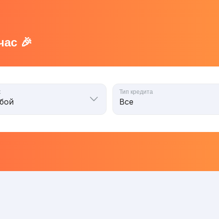
ас 🎉
к
Тип кредита