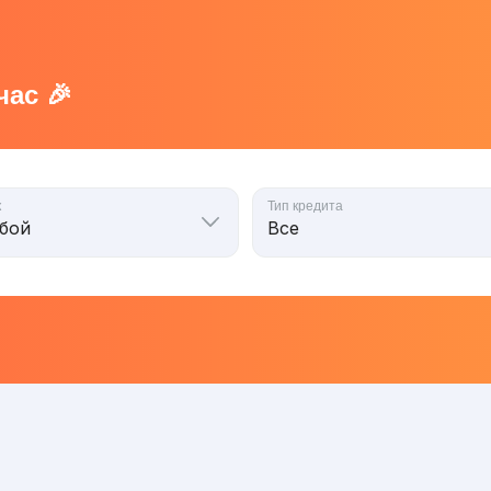
ас 🎉
к
Тип кредита